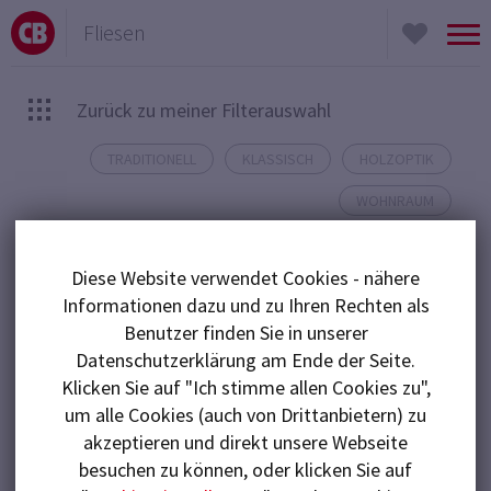
Fliesen
To
nav
Zurück zu meiner Filterauswahl
TRADITIONELL
KLASSISCH
HOLZOPTIK
WOHNRAUM
Grund.
Moderner Chic auf rustikalem
Diese Website verwendet Cookies - nähere
Informationen dazu und zu Ihren Rechten als
Abwechslungsreiche Holzoptik
Benutzer finden Sie in unserer
Datenschutzerklärung am Ende der Seite.
Rustikal heißt „Omas Stube“? Diese Fliesen in
Klicken Sie auf "Ich stimme allen Cookies zu",
rustikaler Holzoptik beweisen das Gegenteil. Starke
um alle Cookies (auch von Drittanbietern) zu
Farbvariationen und Äste machen sich auch in einer
akzeptieren und direkt unsere Webseite
modern chicen Umgebung sehr gut, unterstreichen
besuchen zu können, oder klicken Sie auf