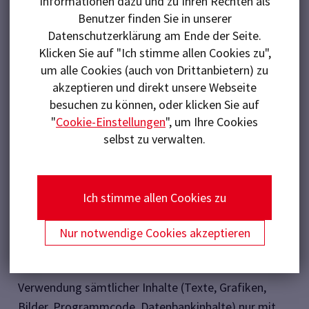
Informationen dazu und zu Ihren Rechten als
Benutzer finden Sie in unserer
Datenschutzerklärung am Ende der Seite.
Klicken Sie auf "Ich stimme allen Cookies zu",
Sitz: Traun
um alle Cookies (auch von Drittanbietern) zu
UID: ATU22771203
akzeptieren und direkt unsere Webseite
FB-Gericht: Landesgericht Linz
besuchen zu können, oder klicken Sie auf
FB-Nummer: 19193 a
"
Cookie-Einstellungen
", um Ihre Cookies
selbst zu verwalten.
GESTALTUNG UND REALISATION:
vorauerfriends communications gmbh
Ich stimme allen Cookies zu
abm Feregyhazy & Simon GmbH
Nur notwendige Cookies akzeptieren
COPYRIGHT:
Verwendung sämtlicher Inhalte (Texte, Grafiken,
Bilder, Programmcode, Datenbankinhalte) nur mit