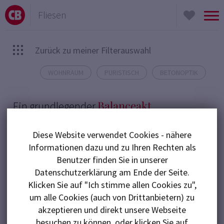
Fliesen
To
nav
Zurück zu meiner Filterauswahl
WOHNRAUM
PURISTISCH
BETONOPTIK
Balanceakt.
Ein grundlegender
Abitare Grunge: Betonoptik mit leichtem Damaskus-
Diese Website verwendet Cookies - nähere
Muster
Informationen dazu und zu Ihren Rechten als
Abitares ausdrucksstarke Serie „Grunge“ ist gewiss
Benutzer finden Sie in unserer
Datenschutzerklärung am Ende der Seite.
kein alltäglicher Anblick – und doch genau dafür
Klicken Sie auf "Ich stimme allen Cookies zu",
gemacht. Dabei ist es die besondere Oberfläche,
um alle Cookies (auch von Drittanbietern) zu
welche der Bodenfliese erst das einzigartige Flair
akzeptieren und direkt unsere Webseite
verleiht: Leicht damastene Muster ergänzen sich hier
besuchen zu können, oder klicken Sie auf