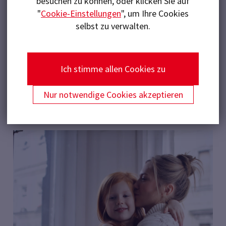
besuchen zu können, oder klicken Sie auf
Das
120x120 cm Forma
t bringt die tiefe, fast
"
Cookie-Einstellungen
", um Ihre Cookies
metallisch schimmernde Schieferoptik besonders
selbst zu verwalten.
wirkungsvoll zur Geltung. Die Farbauswahl Ivory, Grey
und Antracite macht die Fliesen
vielseitig
einsetzbar
.
Ich stimme allen Cookies zu
Nur notwendige Cookies akzeptieren
FLIESE AUF IHRE MERKLISTE SETZEN