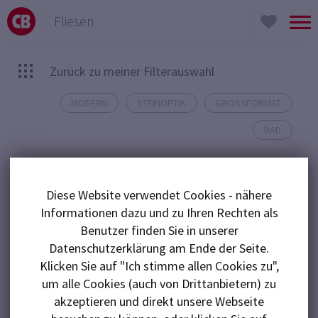
Fliesen
To
nav
Zurück zu meiner Filterauswahl
MODERN
STEINOPTIK
GROSSFORMAT
BAD
Schiefer
kommt groß raus.
Diese Website verwendet Cookies - nähere
Informationen dazu und zu Ihren Rechten als
Keope Ubik XXL: Schieferoptik im großen Format
Benutzer finden Sie in unserer
Datenschutzerklärung am Ende der Seite.
Klicken Sie auf "Ich stimme allen Cookies zu",
Die Serie Ubik interpretiert
Schiefer
neu: mit feinen
um alle Cookies (auch von Drittanbietern) zu
Rissen, tiefen Texturen und einem dezenten Glanz,
akzeptieren und direkt unsere Webseite
der an
natürlich verwitterten Stein
erinnert.