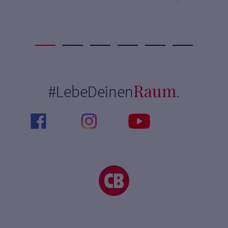
Raum
#LebeDeinen
.